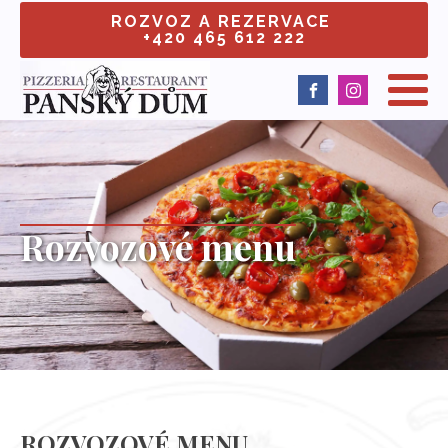
ROZVOZ A REZERVACE
+420 465 612 222
Rozvozové menu
ROZVOZOVÉ MENU