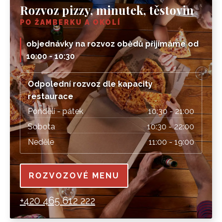
Rozvoz pizzy, minutek, těstovin
PO ŽAMBERKU A OKOLÍ
objednávky na rozvoz obědů přijímáme od
10:00 - 10:30
Odpolední rozvoz dle kapacity
restaurace
Pondělí - pátek
10:30 - 21:00
Sobota
10:30 - 22:00
Neděle
11:00 - 19:00
ROZVOZOVÉ MENU
+420 465 612 222