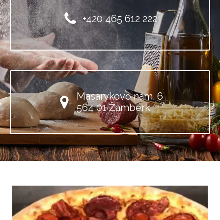
+420 465 612 222
Masarykovo nám. 6
564 01 Žamberk