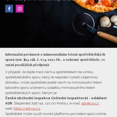
Informační povinnost o mimosoudním řešení spotřebitelských
sporů (ust. §14 zák. č. 634/1992 Sb., o ochraně spotřebitele, ve
znění pozdějších předpisů):
V případě, že dojde mezi námi a spotřebitelem ke vzniku
spotřebitelského sporu, který se nepodaří vyřešit vzájemnou
dohodou, může spotřebitel podat návrh na mimosoudní řešení
takového sporu určenému subjektu mimosoudního řešení
spotřebitelských sporů, kterým je
Česká obchodní inspekce Ústřední inspektorát - oddělení
ADR
, Štěpánská 796/44, 110 00 Praha 1, e-mail:
adr@coi.cz
,
web:
https://adr.coi.cz
.
Spotřebitel může využít rovněž platformu pro řešení sporů online,