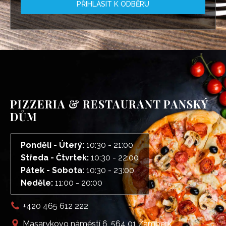
PŘIHLÁSIT K ODBĚRU
PIZZERIA & RESTAURANT PANSKÝ
DŮM
Pondělí - Úterý:
10:30 - 21:00
Středa - Čtvrtek:
10:30 - 22:00
Pátek - Sobota:
10:30 - 23:00
Neděle:
11:00 - 20:00
+420 465 612 222
Masarykovo náměstí 6, 564 01 Žamberk